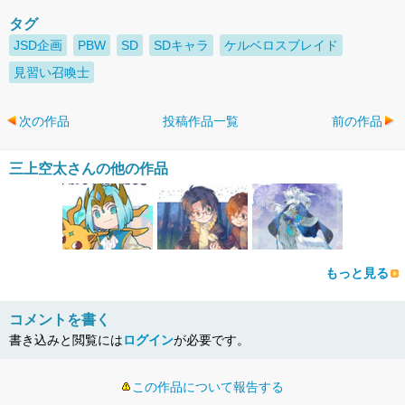
タグ
JSD企画
PBW
SD
SDキャラ
ケルベロスブレイド
見習い召喚士
次の作品
投稿作品一覧
前の作品
三上空太さんの他の作品
もっと見る
コメントを書く
書き込みと閲覧には
ログイン
が必要です。
この作品について報告する