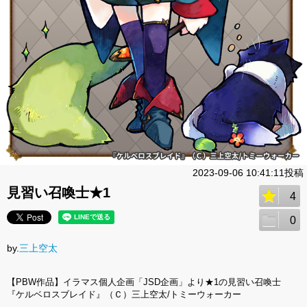
2023-09-06 10:41:11投稿
見習い召喚士★1
4
0
by.
三上空太
【PBW作品】イラマス個人企画「JSD企画」より★1の見習い召喚士
『ケルベロスブレイド』（Ｃ）三上空太/トミーウォーカー