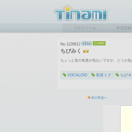
プロフィール
作品投稿
No.1128812
ちびみく
ちょっと首の角度が危ないですが、どうか気
VOCALOID
初音ミク
ちびキ
2023-09-02 2
総閲覧数：55
次の作品へ
650×562ピク