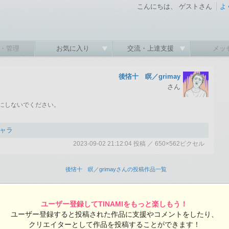
こんにちは、 ゲストさん
よ
・管理
お気に入り
交流・上達支援
メッ
後悋十 瞑／grimay
さん
にしないでください。
ャラ
2023-09-02 21:12:04 投稿 ／ 650×562ピクセル
1:12:04 投稿
1 閲覧ユーザー数：551
後悋十 瞑／grimayさんの投稿作品一覧
セル
ユーザー登録してTINAMIをもっと楽しもう！
ユーザー登録すると投稿された作品に支援やコメントをしたり、
クリエイターとして作品を投稿することができます！