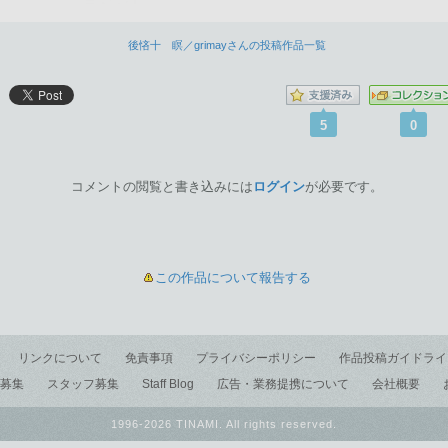
後悋十 瞑／grimayさんの投稿作品一覧
5
0
コメントの閲覧と書き込みには
ログイン
が必要です。
この作品について報告する
リンクについて
免責事項
プライバシーポリシー
作品投稿ガイドライ
募集
スタッフ募集
Staff Blog
広告・業務提携について
会社概要
1996-2026 TINAMI. All rights reserved.