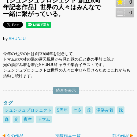
【シュンジュプロジェクト 創立5周
0
年記念作品】世界の人々はみんなで
0
一緒に繋がっている。
by.
SHUNJU
今年の七夕の日は創立5周年を記念して、
トマムの木林の湯の露天風呂から見た緑の丘と森の手前に並ぶ
光の湯浴み着を着たSHUNJUキャラの集合イラストです。
シュンジュプロジェクトは世界の人々に幸せを届けるためにこれからも
活動し続けます。
続きを表示
タグ
シュンジュプロジェクト
5周年
七夕
丘
湯浴み着
緑
森
光
夜空
トマム
次の作品
投稿作品一覧
前の作品