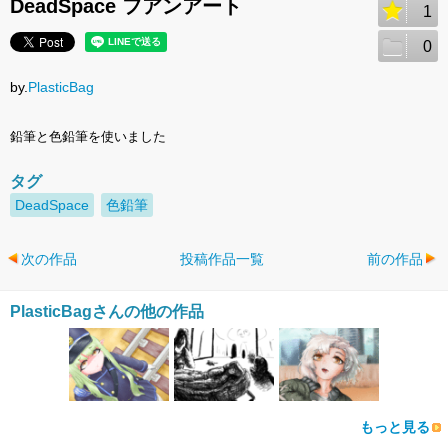
DeadSpace フアンアート
1
0
by.
PlasticBag
鉛筆と色鉛筆を使いました
タグ
DeadSpace
色鉛筆
次の作品
投稿作品一覧
前の作品
PlasticBagさんの他の作品
もっと見る