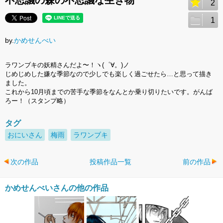
不思議の森の不思議な生き物
2
1
by.
かめせんべい
ラワンブキの妖精さんだよ〜！ヽ(゜∀。)ノ
じめじめした嫌な季節なので少しでも楽しく過ごせたら…と思って描き
ました。
これから10月頃までの苦手な季節をなんとか乗り切りたいです。がんば
ろー！（スタンプ略）
タグ
おにいさん
梅雨
ラワンブキ
次の作品
投稿作品一覧
前の作品
かめせんべいさんの他の作品