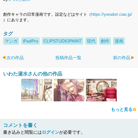
創作キャラの日常漫画です。設定などはサイト（
https://yorudori.ciao.jp/
）にあります。
タグ
マンガ
iPadPro
CLIPSTUDIOPAINT
現代
創作
漫画
次の作品
投稿作品一覧
前の作品
いわた湯水さんの他の作品
もっと見る
コメントを書く
書き込みと閲覧には
ログイン
が必要です。