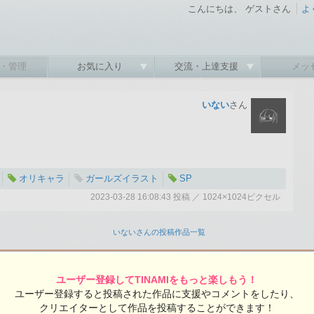
こんにちは、 ゲストさん
よ
・管理
お気に入り
交流・上達支援
メッ
いない
さん
オリキャラ
ガールズイラスト
SP
2023-03-28 16:08:43 投稿 ／ 1024×1024ピクセル
:43 投稿
覧ユーザー数：411
いないさんの投稿作品一覧
ユーザー登録してTINAMIをもっと楽しもう！
ユーザー登録すると投稿された作品に支援やコメントをしたり、
クリエイターとして作品を投稿することができます！