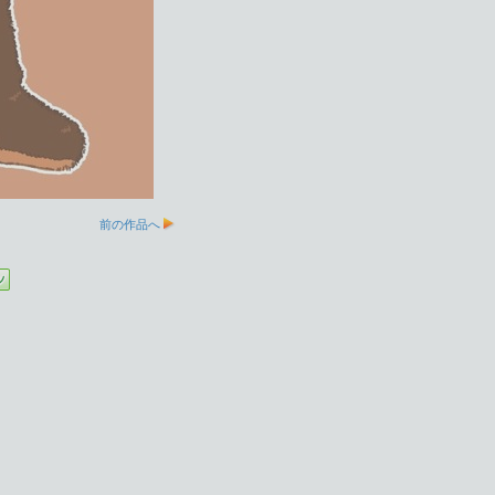
前の作品へ