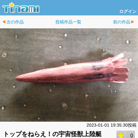
ログイン
次の作品
投稿作品一覧
前の作品
2023-01-01 19:35:30投稿
トップをねらえ！の宇宙怪獣上陸艇
0