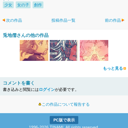
少女
女の子
創作
次の作品
投稿作品一覧
前の作品
兎地儒さんの他の作品
もっと見る
コメントを書く
書き込みと閲覧には
ログイン
が必要です。
この作品について報告する
PC版で表示
1996-2026 TINAMI. All rights reserved.