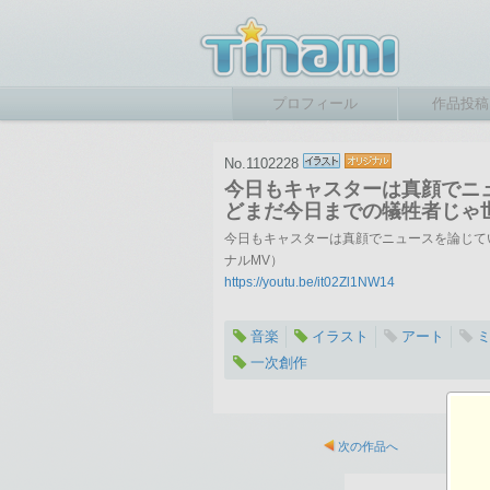
プロフィール
作品投稿
No.1102228
今日もキャスターは真顔でニ
どまだ今日までの犠牲者じゃ
今日もキャスターは真顔でニュースを論じてい
ナルMV）
https://youtu.be/it02Zl1NW14
音楽
イラスト
アート
一次創作
2022-09-11 19:36
総閲覧数：550 閲
次の作品へ
1280×720ピクセル