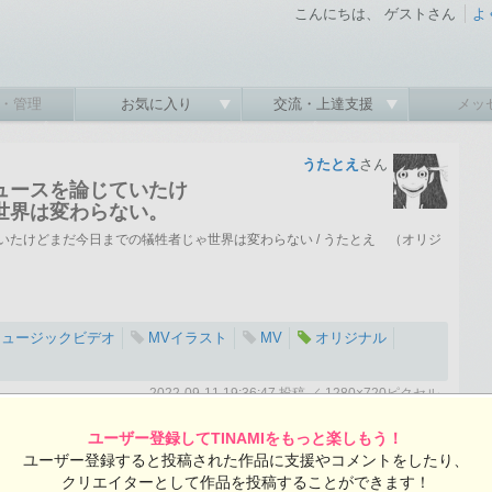
こんにちは、 ゲストさん
よ
・管理
お気に入り
交流・上達支援
メッ
うたとえ
さん
ュースを論じていたけ
世界は変わらない。
たけどまだ今日までの犠牲者じゃ世界は変わらない / うたとえ （オリジ
ミュージックビデオ
MVイラスト
MV
オリジナル
2022-09-11 19:36:47 投稿 ／ 1280×720ピクセル
:47 投稿
覧ユーザー数：550
ユーザー登録してTINAMIをもっと楽しもう！
うたとえさんの投稿作品一覧
ユーザー登録すると投稿された作品に支援やコメントをしたり、
クリエイターとして作品を投稿することができます！