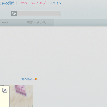
くある質問
このページのヘルプ
ログイン
セージ
設定・その他
前の作品へ