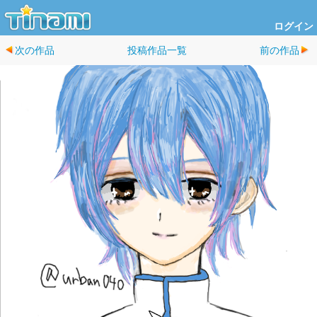
ログイン
次の作品
投稿作品一覧
前の作品