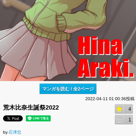
マンガを読む / 全2ページ
2022-04-11 01:00:36投稿
荒木比奈生誕祭2022
4
1
by.
石津忠