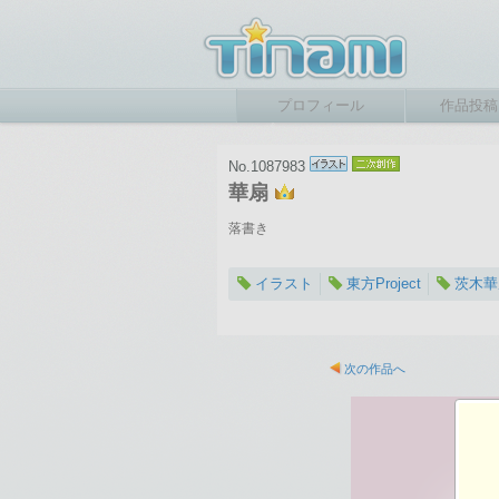
プロフィール
作品投稿
No.1087983
華扇
落書き
イラスト
東方Project
茨木華
2022-03-29 17:40
総閲覧数：868 閲
次の作品へ
1181×1748ピクセル