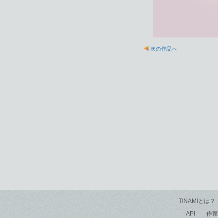
次の作品へ
TINAMIとは？
API
作家