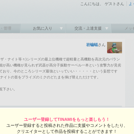
こんにちは、 ゲストさん
よ
・管理
お気に入り
交流・上達支援
メッ
岩蝙蝠
さん
・ザ・ナイト等々)シリーズの最上位機種で超軽量と高機動を高次元のバラン
能が高い機種が見られず武器が高分子振動サーベル一本という攻撃力が見劣
ており、今のところシリーズ最強といっていい・・・・・という妄想です
・ザ・ナイトの首をプライズのミクのどたまを挿げ替えただけです。
覧下さい。
2021-12-11 14:06:10 投稿 ／ 1600×1200ピクセル
ユーザー登録してTINAMIをもっと楽しもう！
ユーザー登録すると投稿された作品に支援やコメントをしたり、
クリエイターとして作品を投稿することができます！
岩蝙蝠さんの投稿作品一覧