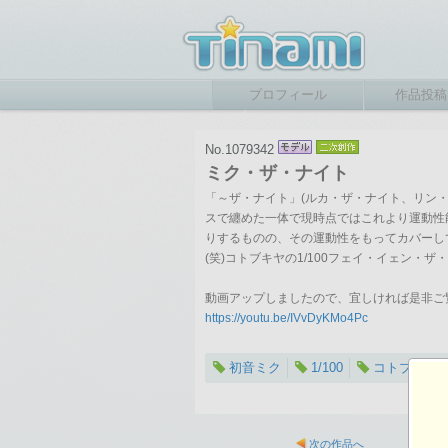
プロフィール
作品投稿
No.1079342
ミク・ザ・ナイト
「～ザ・ナイト」(ルカ・ザ・ナイト、リン
スで纏めた一体で現時点ではこれより運動性
りするものの、その運動性をもってカバーし
(笑)コトブキヤの1/100フェイ・イェン
動画アップしましたので、宜しければ是非ご
https://youtu.be/IVvDyKMo4Pc
初音ミク
1/100
コトブキヤ
次の作品へ