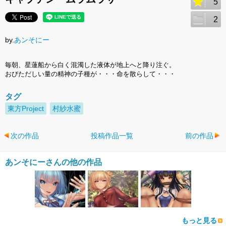
5
2
by.
あンそにー
毎朝、星蓮船から白く混濁した液体が地上へと降り注ぐ。
おびただしい量の精神の子種が・・・命を散らして・・・
タグ
東方Project
村紗水蜜
次の作品
投稿作品一覧
前の作品
あンそにーさんの他の作品
もっと見る