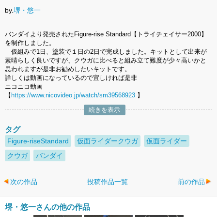
by.
堺・悠一
バンダイより発売されたFigure-rise Standard【トライチェイサー2000】
を制作しました。
仮組みで1日、塗装で１日の2日で完成しました。キットとして出来が
素晴らしく良いですが、クウガに比べると組み立て難度が少々高いかと
思われますが是非お勧めしたいキットです。
詳しくは動画になっているので宜しければ是非
ニコニコ動画
【
https://www.nicovideo.jp/watch/sm39568923
】
続きを表示
タグ
Figure-riseStandard
仮面ライダークウガ
仮面ライダー
クウガ
バンダイ
次の作品
投稿作品一覧
前の作品
堺・悠一さんの他の作品