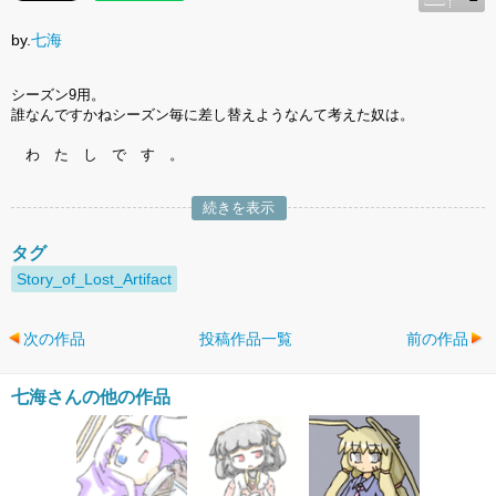
by.
七海
シーズン9用。
誰なんですかねシーズン毎に差し替えようなんて考えた奴は。
わ た し で す 。
続きを表示
タグ
Story_of_Lost_Artifact
次の作品
投稿作品一覧
前の作品
七海さんの他の作品