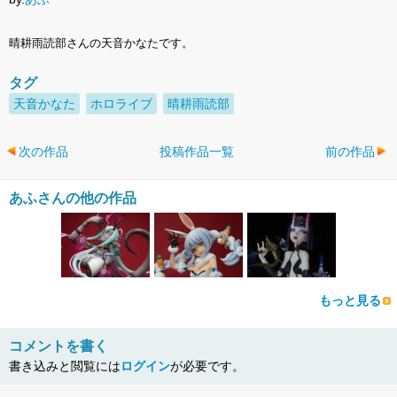
晴耕雨読部さんの天音かなたです。
タグ
天音かなた
ホロライブ
晴耕雨読部
次の作品
投稿作品一覧
前の作品
あふさんの他の作品
もっと見る
コメントを書く
書き込みと閲覧には
ログイン
が必要です。