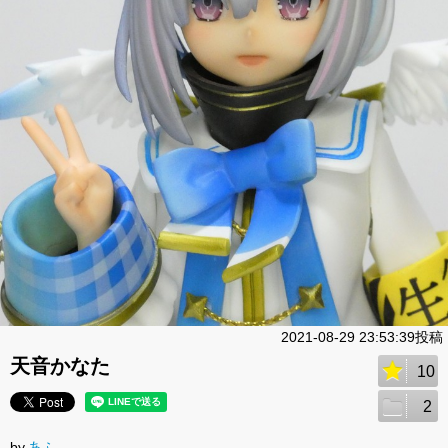
2021-08-29 23:53:39投稿
天音かなた
10
2
by.
あふ