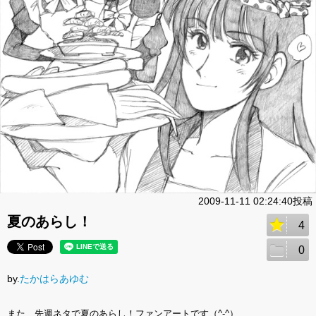
2009-11-11 02:24:40投稿
夏のあらし！
4
0
by.
たかはらあゆむ
また、先週ネタで夏のあらし！ファンアートです（^-^）