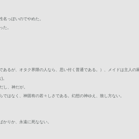
性名っぽいのでやめた。
った。
であるが、オタク界隈の人なら、思い付く普通である。）、メイドは主人の
)。
ただし、神だが。
らではなく、神固有の若々しさである。幻想の神ゆえ、致し方ない。
ばかりか、永遠に死なない。