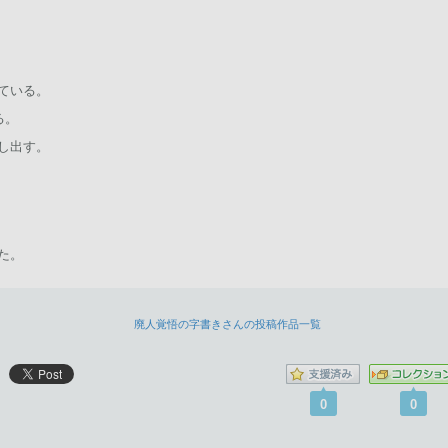
ている。
る。
し出す。
た。
廃人覚悟の字書きさんの投稿作品一覧
0
0