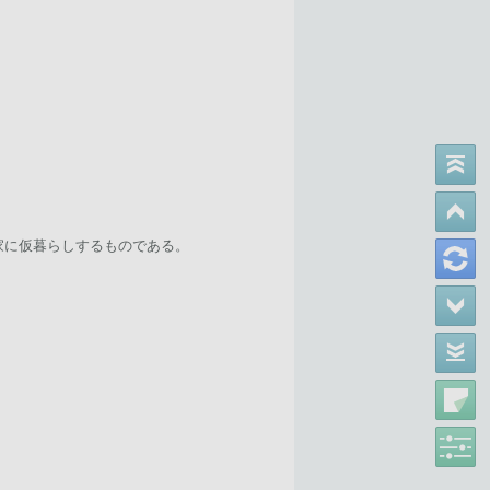
家に仮暮らしするものである。