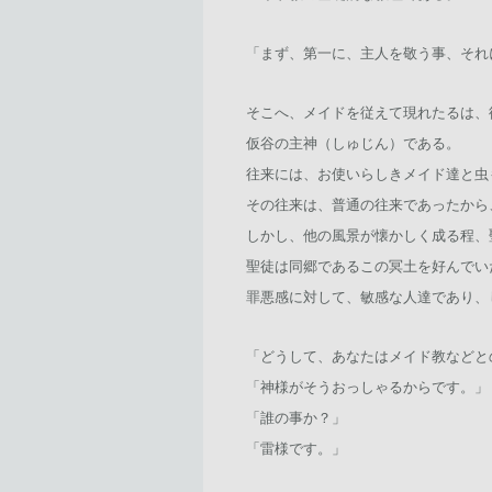
「まず、第一に、主人を敬う事、それ
そこへ、メイドを従えて現れたるは、
仮谷の主神（しゅじん）である。
往来には、お使いらしきメイド達と虫
その往来は、普通の往来であったから
しかし、他の風景が懐かしく成る程、
聖徒は同郷であるこの冥土を好んでい
罪悪感に対して、敏感な人達であり、
「どうして、あなたはメイド教などと
「神様がそうおっしゃるからです。」
「誰の事か？」
「雷様です。」