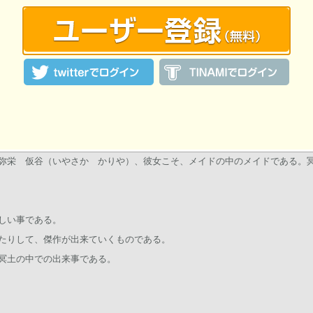
りは、かわいいという特徴が魅力の女の子である。
った。萌えというものに興味があるなら、メイドをやるのもアリだ。男には
。
である。
ている。それら全てをメイドと言う。
弥栄 仮谷（いやさか かりや）、彼女こそ、メイドの中のメイドである。
しい事である。
たりして、傑作が出来ていくものである。
冥土の中での出来事である。