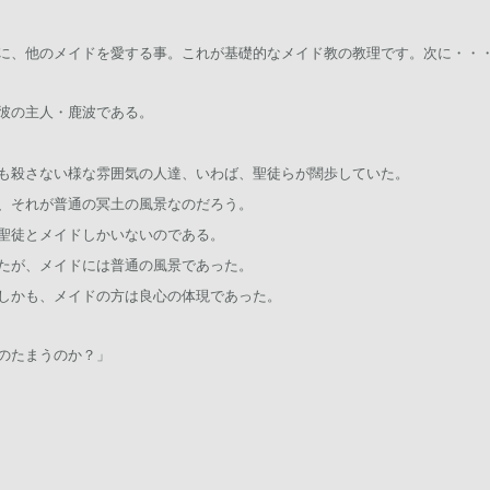
に、他のメイドを愛する事。これが基礎的なメイド教の教理です。次に・・
彼の主人・鹿波である。
も殺さない様な雰囲気の人達、いわば、聖徒らが闊歩していた。
、それが普通の冥土の風景なのだろう。
聖徒とメイドしかいないのである。
たが、メイドには普通の風景であった。
しかも、メイドの方は良心の体現であった。
のたまうのか？」