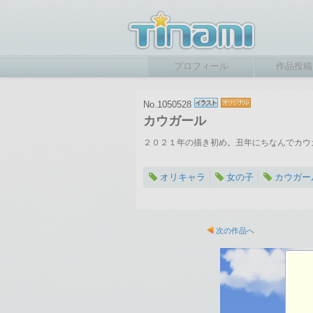
プロフィール
作品投稿
No.1050528
カウガール
２０２１年の描き初め。丑年にちなんでカウ
オリキャラ
女の子
カウガー
2021-01-03 14:57
総閲覧数：809 閲
次の作品へ
1398×1699ピクセル