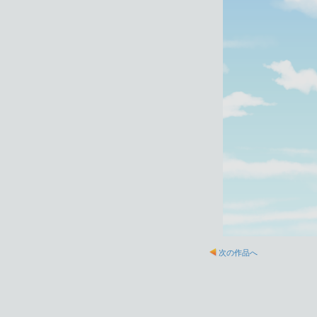
次の作品へ