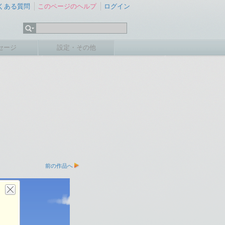
くある質問
このページのヘルプ
ログイン
セージ
設定・その他
前の作品へ