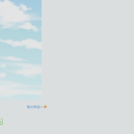
前の作品へ