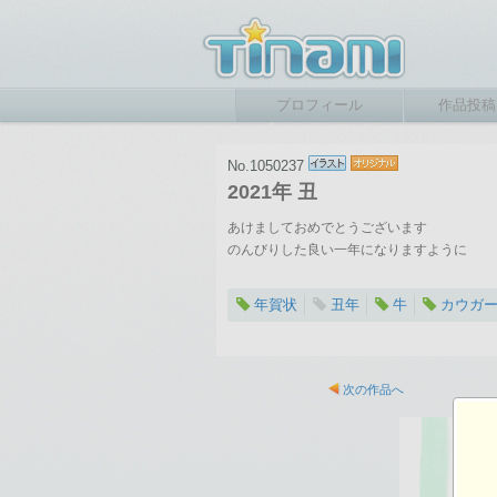
プロフィール
作品投稿
No.1050237
2021年 丑
あけましておめでとうございます
のんびりした良い一年になりますように
年賀状
丑年
牛
カウガ
2021-01-01 
総閲覧数：79
次の作品へ
630×932ピ