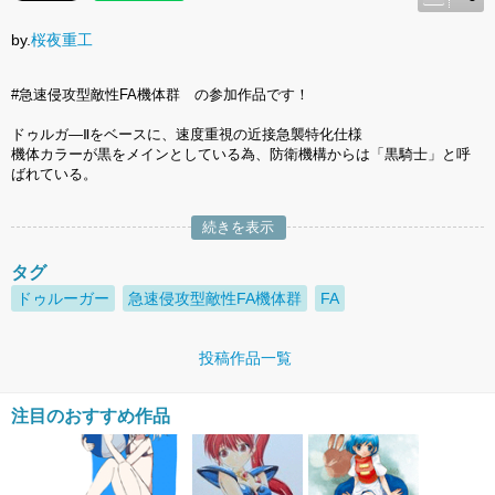
by.
桜夜重工
#急速侵攻型敵性FA機体群 の参加作品です！
ドゥルガ―Ⅱをベースに、速度重視の近接急襲特化仕様
機体カラーが黒をメインとしている為、防衛機構からは「黒騎士」と呼
ばれている。
続きを表示
タグ
ドゥルーガー
急速侵攻型敵性FA機体群
FA
投稿作品一覧
注目のおすすめ作品