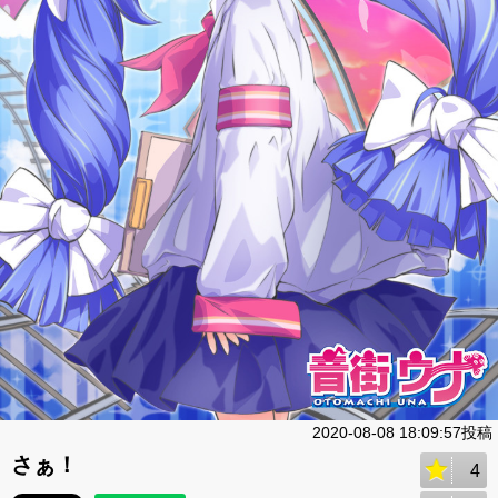
2020-08-08 18:09:57投稿
さぁ！
4