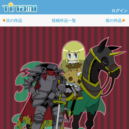
ログイン
次の作品
投稿作品一覧
前の作品