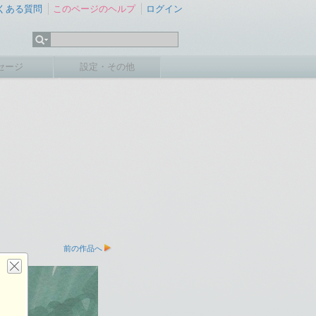
くある質問
このページのヘルプ
ログイン
セージ
設定・その他
前の作品へ