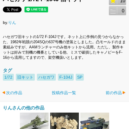
10
0
by.
りん
ハセガワ旧キットの1/72 F-104Jです。ネット上に作例の見つからなかっ
た、1982年戦競の204SQの637号機の塗装としました。凸モールドのまま
素組みですが、AAMランチャーのみ他キットから流用。ただし、製作キ
ットは好みで別機の機番としている他、ミスで破損したキャノピーをF-
16から流用してますので、架空機扱いとします。
タグ
1/72
旧キット
ハセガワ
F-104J
SP
次の作品
投稿作品一覧
前の作品
りんさんの他の作品