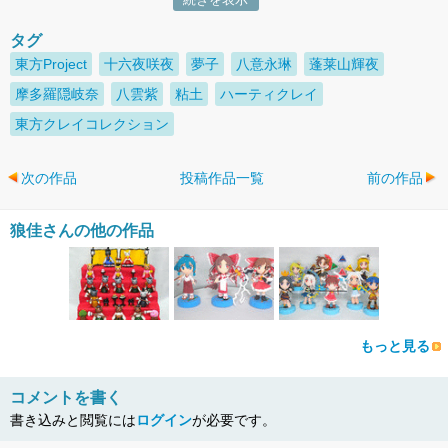
タグ
東方Project
十六夜咲夜
夢子
八意永琳
蓬莱山輝夜
摩多羅隠岐奈
八雲紫
粘土
ハーティクレイ
東方クレイコレクション
次の作品
投稿作品一覧
前の作品
狼佳さんの他の作品
もっと見る
コメントを書く
書き込みと閲覧には
ログイン
が必要です。