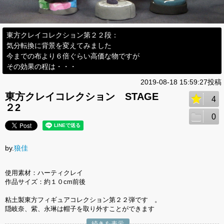
東方クレイコレクション第２２段：
気分転換に背景を変えてみました
今までの布より６倍ぐらい高価な物ですが
その効果の程は・・・
2019-08-18 15:59:27投稿
東方クレイコレクション STAGE
4
２2
0
by.
狼佳
使用素材：ハーティクレイ
作品サイズ：約１０cm前後
粘土製東方フィギュアコレクション第２２弾です 。
隠岐奈、紫、永琳は帽子を取り外すことができます
続きを表示