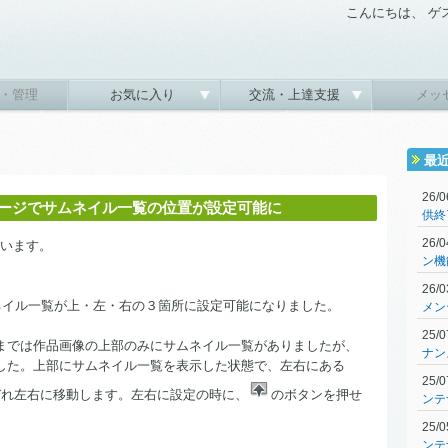
こんにちは、 ゲ
・管理
お気に入り
交流・上達支援
メッ
最
26/
閲覧ページでサムネイル一覧の位置が設定可能に
供終
26/
ざいます。
ン機
。
26/
ネイル一覧が上・左・右の３箇所に設定可能になりました。
メン
25/
までは作品画像の上部のみにサムネイル一覧がありましたが、
ナン
した。上部にサムネイル一覧を表示した状態で、左右にある
25/
ぞれ左右に移動します。左右に設定の時に、
のボタンを押せ
ンテ
。
25/
ンテ