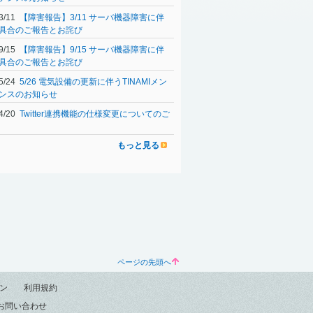
03/11
【障害報告】3/11 サーバ機器障害に伴
具合のご報告とお詫び
09/15
【障害報告】9/15 サーバ機器障害に伴
具合のご報告とお詫び
05/24
5/26 電気設備の更新に伴うTINAMIメン
ンスのお知らせ
04/20
Twitter連携機能の仕様変更についてのご
もっと見る
ページの先頭へ
ン
利用規約
お問い合わせ