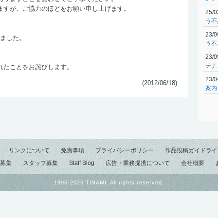
ますが、ご協力のほどをお願い申し上げます。
25/
う不
23/
しました。
う不
23/
テナ
れたことをお詫びします。
23/
(2012/06/18)
案内
リンクについて
免責事項
プライバシーポリシー
作品投稿ガイドライ
募集
スタッフ募集
Staff Blog
広告・業務提携について
会社概要
1996-2026 TINAMI. All rights reserved.