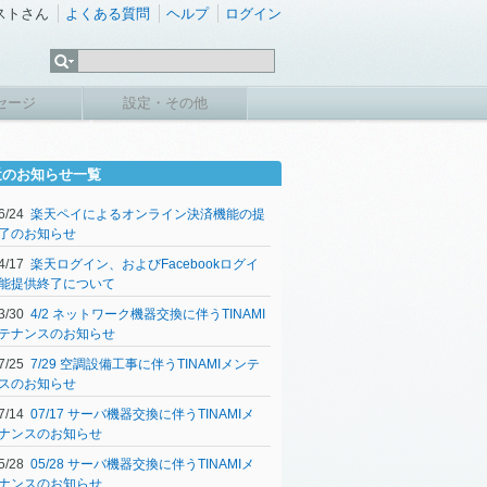
ストさん
よくある質問
ヘルプ
ログイン
セージ
設定・その他
近のお知らせ一覧
06/24
楽天ペイによるオンライン決済機能の提
了のお知らせ
04/17
楽天ログイン、およびFacebookログイ
能提供終了について
03/30
4/2 ネットワーク機器交換に伴うTINAMI
テナンスのお知らせ
07/25
7/29 空調設備工事に伴うTINAMIメンテ
スのお知らせ
07/14
07/17 サーバ機器交換に伴うTINAMIメ
ナンスのお知らせ
05/28
05/28 サーバ機器交換に伴うTINAMIメ
ナンスのお知らせ