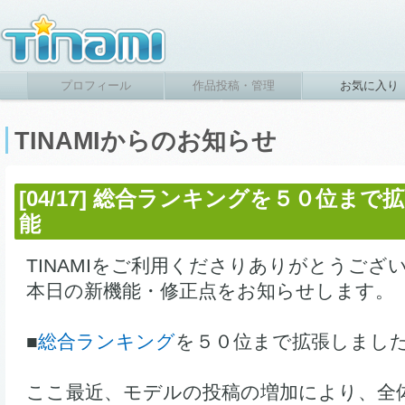
プロフィール
作品投稿・管理
お気に入り
TINAMIからのお知らせ
[04/17] 総合ランキングを５０位ま
能
TINAMIをご利用くださりありがとうござ
本日の新機能・修正点をお知らせします。
■
総合ランキング
を５０位まで拡張しまし
ここ最近、モデルの投稿の増加により、全