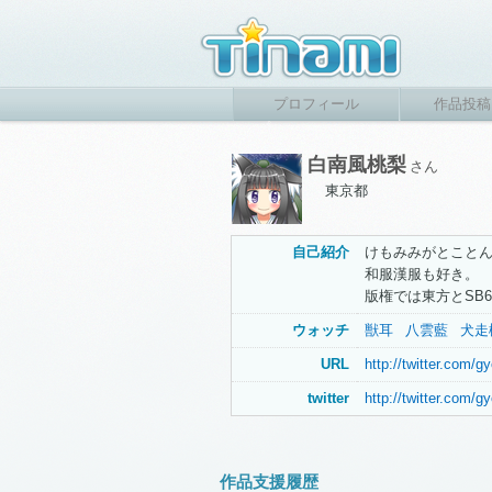
プロフィール
作品投稿
白南風桃梨
さん
東京都
自己紹介
けもみみがとこと
和服漢服も好き。
版権では東方とSB
ウォッチ
獣耳
八雲藍
犬走
URL
http://twitter.com/
twitter
http://twitter.com/
作品支援履歴