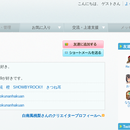
こんにちは、 ゲストさん
よ
・管理
お気に入り
交流・上達支援
メッ
友
ん好き。
Re
69が好きです。
お
椛
橙
SHOWBYROCK!!
きつね耳
gyokunanhakuan
な
gyokunanhakuan
白南風桃梨さんのクリエイタープロフィールへ
Twi