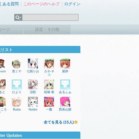
くある質問
このページのヘルプ
ログイン
セージ
設定・その他
達リスト
:non
黒ミヤ
七桃りお
カネ-ネ
翼卵
コ
ると
ひより
須影
稲塚 春
あるふぁ
なころ
Batta
Nokko
一魔
西表山猫
び
全てを見る (15人)
tter Updates