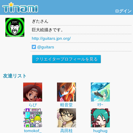
ログイン
ぎた
さん
巨大絵描きです。
http://guitars.jpn.org/
@guitars
クリエイタープロフィールを見る
友達リスト
らび
軽音堂
ﾏｸｰ
tomokof_
高田桂
hughug