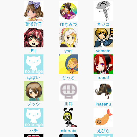
菓浜洋子
ゆきみつ
ネジコ
Eiji
yogi
yamato
はぽい
とっと
robo8
ノッツ
川洋
inasanu
ハチ
nikerabi
えびら