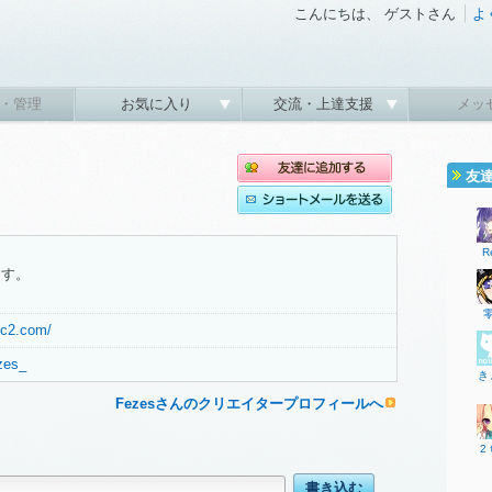
こんにちは、 ゲストさん
よ
・管理
お気に入り
交流・上達支援
メッ
友
Re
ます。
.fc2.com/
ezes_
き
Fezesさんのクリエイタープロフィールへ
2