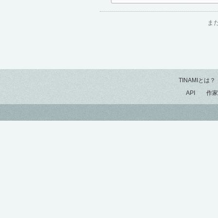
ま
TINAMIとは？
API
作家