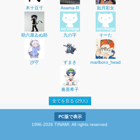
木十豆寸
Asama-R
如月彩女
助六屋ゐぬ助
九の字
そーた
沙守
すまき
marlboro_head
奏亜希子
全てを見る (29人)
PC版で表示
1996-2026 TINAMI. All rights reserved.