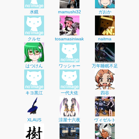
水鏡
mamushi32
ガおか
クルセ
tosamasiniwak
naitma
はつけん
ワッシャー
万年睡眠不足
キヨ黒江
一代大佐
四谷
XLAUS
涼屋十六夜
ヴィゼルト