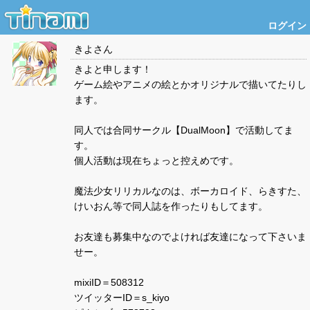
ログイン
きよ
さん
きよと申します！
ゲーム絵やアニメの絵とかオリジナルで描いてたりし
ます。
同人では合同サークル【DualMoon】で活動してま
す。
個人活動は現在ちょっと控えめです。
魔法少女リリカルなのは、ボーカロイド、らきすた、
けいおん等で同人誌を作ったりもしてます。
お友達も募集中なのでよければ友達になって下さいま
せー。
mixiID＝508312
ツイッターID＝s_kiyo