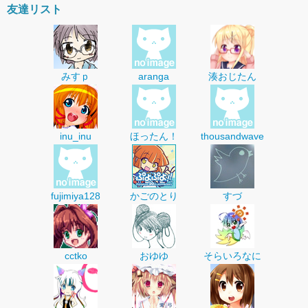
友達リスト
みすｐ
aranga
湊おじたん
inu_inu
ほったん！
thousandwave
fujimiya128
かごのとり
すづ
cctko
おゆゆ
そらいろなに