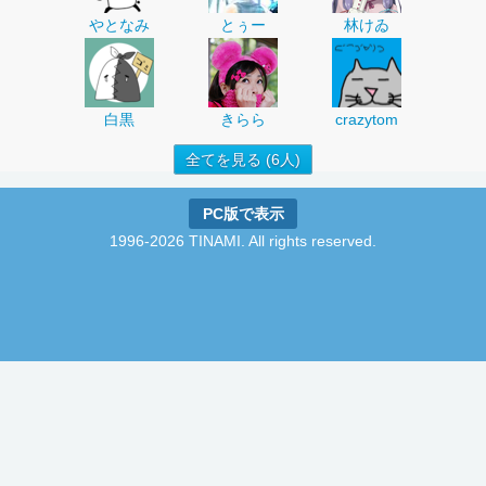
やとなみ
とぅー
林けゐ
白黒
きらら
crazytom
全てを見る (6人)
PC版で表示
1996-2026 TINAMI. All rights reserved.