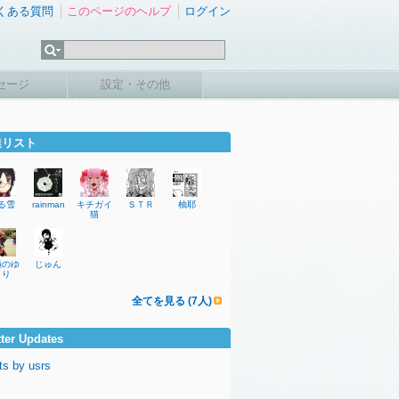
くある質問
このページのヘルプ
ログイン
セージ
設定・その他
達リスト
る雪
rainman
キチガイ
ＳＴＲ
柚耶
猫
極のゆ
じゅん
とり
全てを見る (7人)
tter Updates
ts by usrs