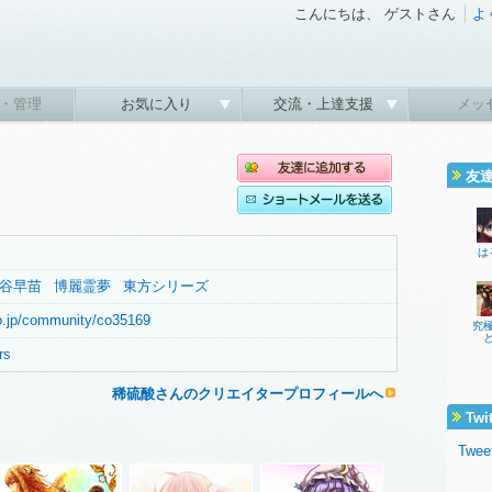
こんにちは、 ゲストさん
よ
・管理
お気に入り
交流・上達支援
メッ
友
。
は
谷早苗
博麗霊夢
東方シリーズ
eo.jp/community/co35169
究
rs
稀硫酸さんのクリエイタープロフィールへ
Twi
Twee