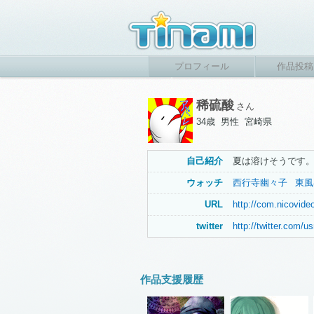
プロフィール
作品投稿
稀硫酸
さん
34歳 男性 宮崎県
自己紹介
夏は溶けそうです
ウォッチ
西行寺幽々子
東風
URL
http://com.nicovid
twitter
http://twitter.com/us
作品支援履歴