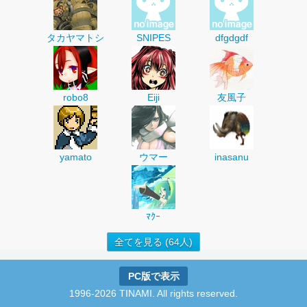
タカヤマトシ
SNIPES
dfgdgdf
robo8
Eiji
友風子
yamato
ウマー
inasanu
ﾏｸｰ
全てを見る (64人)
PC版で表示
1996-2026 TINAMI. All rights reserved.