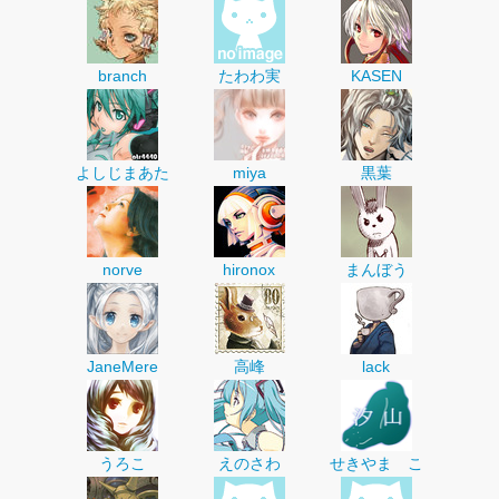
branch
たわわ実
KASEN
よしじまあた
miya
黒葉
norve
hironox
まんぼう
JaneMere
高峰
lack
うろこ
えのさわ
せきやま こ