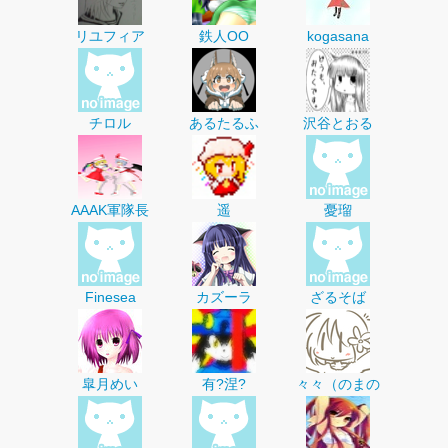
リユフィア
鉄人OO
kogasana
チロル
あるたるふ
沢谷とおる
AAAK軍隊長
遥
憂瑠
Finesea
カズーラ
ざるそば
皐月めい
有?涅?
々々（のまの