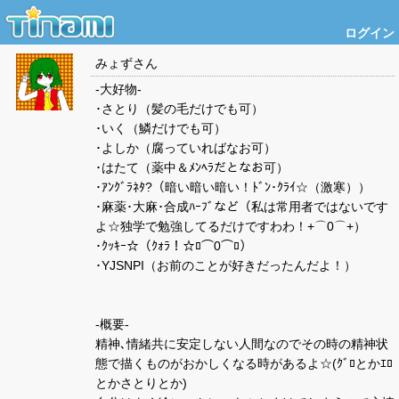
ログイン
みょず
さん
-大好物-
･さとり（髪の毛だけでも可）
･いく（鱗だけでも可）
･よしか（腐っていればなお可）
･はたて（薬中＆ﾒﾝﾍﾗだとなお可）
･ｱﾝｸﾞﾗﾈﾀ?（暗い暗い暗い！ﾄﾞﾝ･ｸﾗｲ☆（激寒））
･麻薬･大麻･合成ﾊｰﾌﾞなど（私は常用者ではないです
よ☆独学で勉強してるだけですわわ！+⌒0⌒+）
･ｸｯｷｰ☆（ｸｫﾗ！☆ﾛ⌒0⌒ﾛ）
･YJSNPI（お前のことが好きだったんだよ！）
-概要-
精神､情緒共に安定しない人間なのでその時の精神状
態で描くものがおかしくなる時があるよ☆(ｸﾞﾛとかｴﾛ
とかさとりとか)