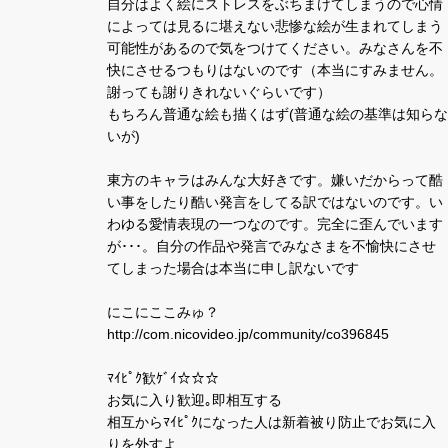
自分はよく絵にストレスをぶちまけてしまうので心情
によっては見るに堪えない悲惨な絵が生まれてしまう
可能性があるので気をつけてください。みなさんを不
快にさせるつもりはないのです（本当にすみません。
謝っても謝りきれないぐらいです）
もちろん普通な絵も描くはず(普通な絵の基準は知らな
いが)
東方のキャラはみんな大好きです。嫌いだからって酷
い事をしたり酷い発言をしてる訳ではないのです。い
わゆる愛情表現の一つなのです。完全に歪んでいます
が･･･。自分の作品や発言でみなさまを不愉快にさせ
てしまった場合は本当に申し訳ないです
にこにここみゅ？
http://com.nicovideo.jp/community/co396845
ﾏｲﾋﾟｸ歓ｹﾞｲ☆☆☆
お気に入り歓迎｡即相互する
相互からﾏｲﾋﾟｸになった人は新着被り防止でお気に入
りを外すよ