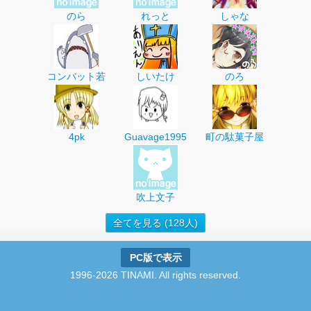
のら
れっと
しゃな
コンバット若
しいたけ
のろ
4pk
Guavage1995
町の駄菓子屋
吹上文子
全てを見る (128人)
PC版で表示
1996-2026 TINAMI. All rights reserved.