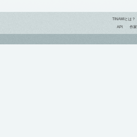
TINAMIとは？
API
作家