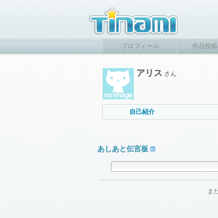
プロフィール
作品投稿
アリス
さん
自己紹介
あしあと伝言板
ま