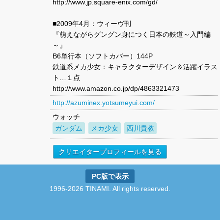
http://www.jp.square-enix.com/gd/
■2009年4月：ウィーヴ刊
『萌えながらグングン身につく日本の鉄道～入門編
～』
B6単行本（ソフトカバー）144P
鉄道系メカ少女：キャラクターデザイン＆活躍イラス
ト…１点
http://www.amazon.co.jp/dp/4863321473
http://azuminex.yotsumeyui.com/
ウォッチ
ガンダム
メカ少女
西川貴教
クリエイタープロフィールを見る
PC版で表示
1996-2026 TINAMI. All rights reserved.