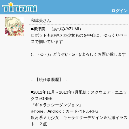
ログイン
和津美
さん
■和津美…（あづみ/AZUMI）
ロボットものやメカ少女ものを中心に、ゆっくりペー
スで描いています
(」・ω・)」どうぞ(/・ω・)/よろしくお願い致します
…【絵仕事履歴】…
■2012年11月～2013年7月配信：スクウェア・エニッ
クス×GREE
『ギャラクシーダンジョン』
iPhone、Android：カードバトルRPG
銀河系メカ少女：キャラクターデザイン＆活躍イラス
ト…２点