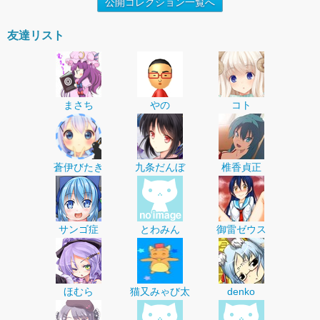
公開コレクション一覧へ
友達リスト
まさち
やの
コト
蒼伊びたき
九条だんぼ
椎香貞正
サンゴ症
とわみん
御雷ゼウス
ほむら
猫又みゃび太
denko