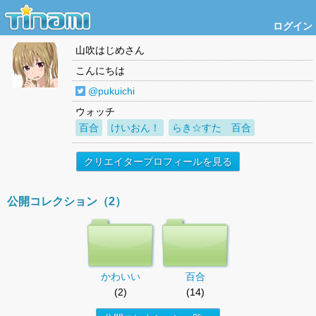
ログイン
山吹はじめ
さん
こんにちは
@pukuichi
ウォッチ
百合
けいおん！
らき☆すた 百合
クリエイタープロフィールを見る
公開コレクション（2）
かわいい
百合
(2)
(14)