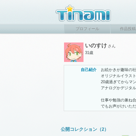
プロフィール
作品投稿
いのすけ
さん
31歳
自己紹介
お絵かきが趣味の
オリジナルイラス
20歳過ぎてからマ
アナログかデジタ
仕事や勉強の兼ね
でもお声がけいた
公開コレクション（2）