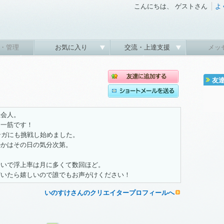
こんにちは、 ゲストさん
よ
・管理
お気に入り
交流・上達支援
メッ
友
社会人。
ト一筋です！
ンガにも挑戦し始めました。
ルかはその日の気分次第。
合いで浮上率は月に多くて数回ほど。
だいたら嬉しいので誰でもお声がけください！
いのすけさんのクリエイタープロフィールへ