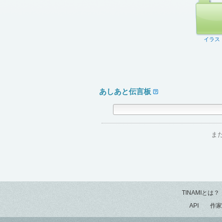
イラス
あしあと伝言板
ま
TINAMIとは？
API
作家