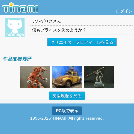
ログイン
アハゲリス
さん
僕もプライスを決めようか？
クリエイタープロフィールを見る
作品支援履歴
支援履歴を見る
PC版で表示
1996-2026 TINAMI. All rights reserved.