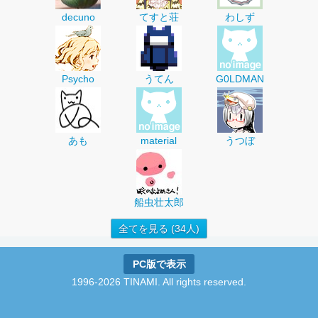
decuno
てすと荘
わしず
Psycho
うてん
G0LDMAN
あも
material
うつぼ
船虫壮太郎
全てを見る (34人)
PC版で表示
1996-2026 TINAMI. All rights reserved.