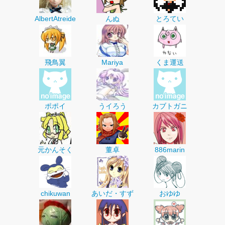
AlbertAtreide
んぬ
とろてい
飛鳥翼
Mariya
くま運送
ポポイ
うイろう
カブトガニ
元かんそく
董卓
886marin
chikuwan
あいだ・すず
おゆゆ