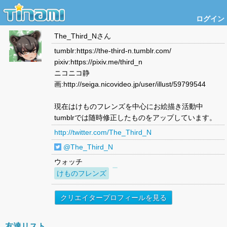
ログイン
The_Third_N
さん
tumblr:https://the-third-n.tumblr.com/
pixiv:https://pixiv.me/third_n
ニコニコ静
画:http://seiga.nicovideo.jp/user/illust/59799544
現在はけものフレンズを中心にお絵描き活動中
tumblrでは随時修正したものをアップしています。
http://twitter.com/The_Third_N
@The_Third_N
ウォッチ
けものフレンズ
クリエイタープロフィールを見る
友達リスト