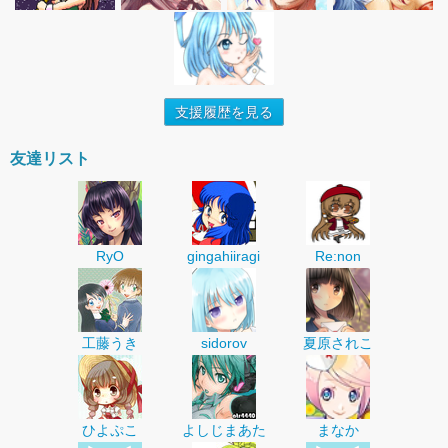
支援履歴を見る
友達リスト
RyO
gingahiiragi
Re:non
工藤うき
sidorov
夏原されこ
ひよぷこ
よしじまあた
まなか