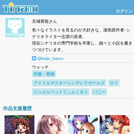
ログイン
京城香龍
さん
色々なイラストを見るのが大好きな、漫画原作者･シ
ナリオライター志望の若者。
現在シナリオの専門学校を卒業し、細々と小説を書き
つづけています。
@keijo_kaoru
ウォッチ
和服・着物
アイドルマスターシンデレラガールズ
ロリ
ジュエルペットてぃんくる☆
バニー
作品支援履歴