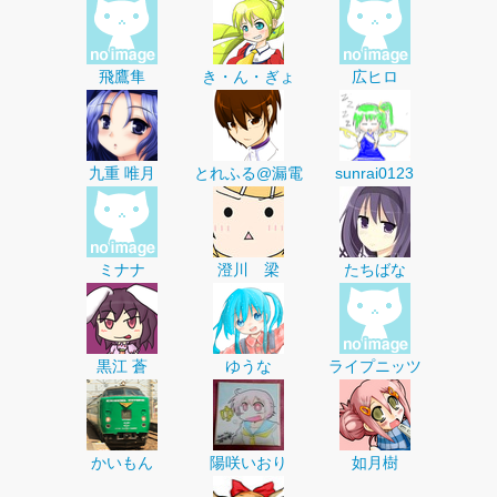
飛鷹隼
き・ん・ぎょ
広ヒロ
九重 唯月
とれふる@漏電
sunrai0123
ミナナ
澄川 梁
たちばな
黒江 蒼
ゆうな
ライプニッツ
かいもん
陽咲いおり
如月樹