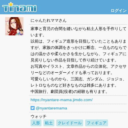
ログイン
にゃんたれママ
さん
家事と育児の合間を縫いながら粘土人形を手作りして
います。
以前は、フィギュア造形を目指していたこともありま
すが、家族の体調をきっかけに断念、一点ものならで
はの温かさや柔らかさを生かしながら、フィギュアに
見劣りしない作品を目指して作り続けています。
お写真やイラスト、文章作品からの立体化、アクセサ
リーなどのオーダーメイドも承っております。
可愛らしいものから、三国志、ガンダム、ジョジョ、
レトロなものなど好きなものは雑多にあります。
中国旅行、劇団員(役者)の経験も有ります。
https://nyantare-mama.jimdo.com/
@nyantaremama
ウォッチ
人形
粘土
クレイドール
フィギュア