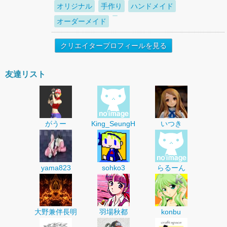
オリジナル
手作り
ハンドメイド
オーダーメイド
クリエイタープロフィールを見る
友達リスト
がうー
King_SeungH
いつき
yama823
sohko3
らるーん
大野兼伴長明
羽場秋都
konbu